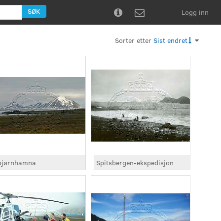
SØK
Logg inn


Sorter etter
Sist endret
bjørnhamna
Spitsbergen-ekspedisjon