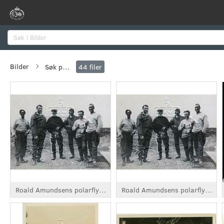
Søk
Bilder
Søk på flere verdier
44
filer
Roald Amundsens polarflygning i 1925
Roald Amundsens polarflygning i 1925