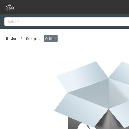
Søk
Bilder
Søk på flere verdier
0
filer