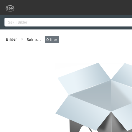
Søk
Bilder
Søk på flere verdier
0
filer