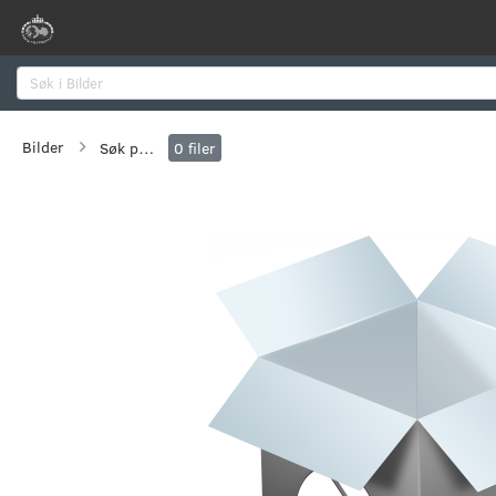
Søk
Bilder
Søk på flere verdier
0
filer