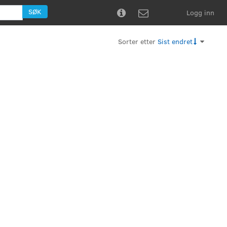
SØK
Logg inn


Sorter etter
Sist endret