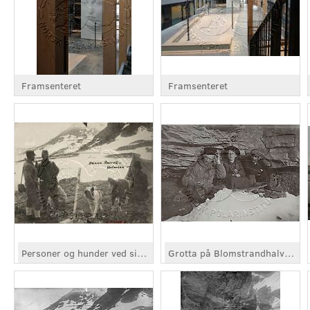
Framsenteret
Framsenteret
Personer og hunder ved siden av telt
Grotta på Blomstrandhalvøya