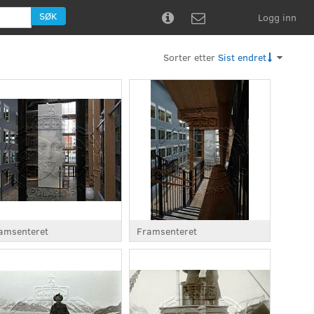
SØK
Logg inn


Sorter etter
Sist endret
amsenteret
Framsenteret