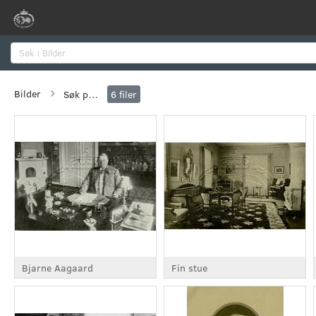
Søk
Bilder
Søk på flere verdier
6
filer
Bjarne Aagaard
Fin stue